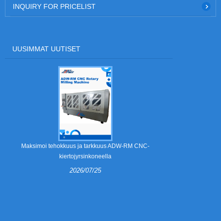
INQUIRY FOR PRICELIST
UUSIMMAT UUTISET
Mitä strippau
Maksimoi tehokkuus ja tarkkuus ADW-RM CNC-
kiertojyrsinkoneella
2026/07/25
Irrotus
taittolaa
irrotusmuottei
irrotuskynnet v
miksi useamm
860A2 automa