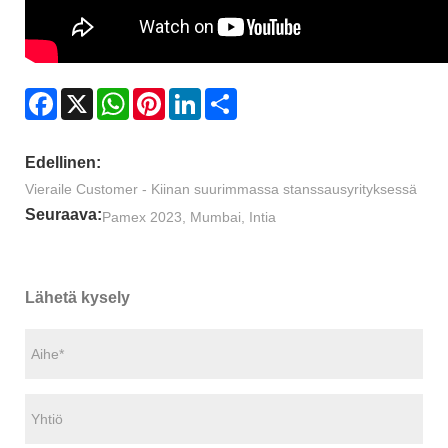
Facebook
X
WhatsApp
Pinterest
LinkedIn
Share
Edellinen:
Vieraile Customer - Kiinan suurimmassa stanssausyrityksessä
Seuraava:
Pamex 2023, Mumbai, Intia
Lähetä kysely