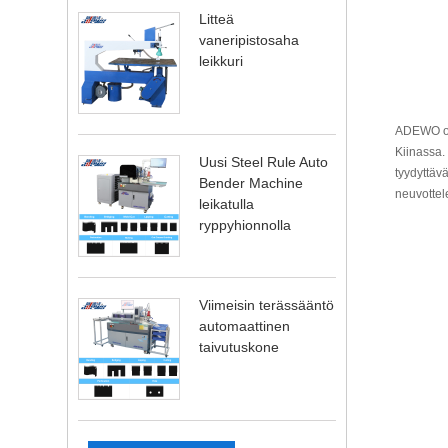
Litteä
vaneripistosaha
leikkuri
ADEWO on 
Kiinassa.
Uusi Steel Rule Auto
tyydyttäv
Bender Machine
neuvotte
leikatulla
ryppyhionnolla
Viimeisin terässääntö
automaattinen
taivutuskone