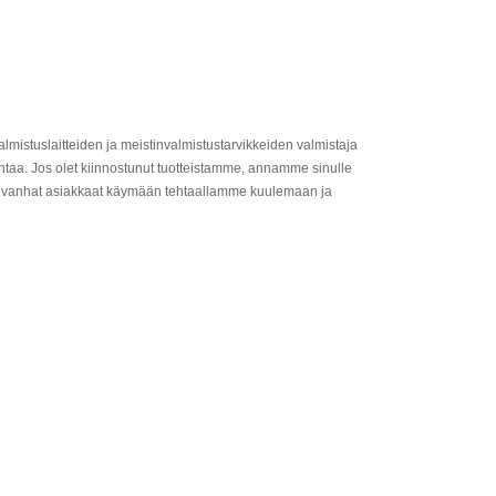
mistuslaitteiden ja meistinvalmistustarvikkeiden valmistaja
ntaa. Jos olet kiinnostunut tuotteistamme, annamme sinulle
 ja vanhat asiakkaat käymään tehtaallamme kuulemaan ja