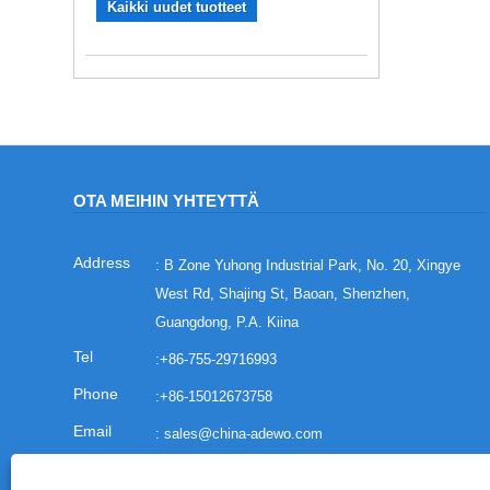
Kaikki uudet tuotteet
OTA MEIHIN YHTEYTTÄ
: B Zone Yuhong Industrial Park, No. 20, Xingye
West Rd, Shajing St, Baoan, Shenzhen,
Guangdong, P.A. Kiina
:
+86-755-29716993
:
+86-15012673758
:
sales@china-adewo.com
: +86-755-29716997