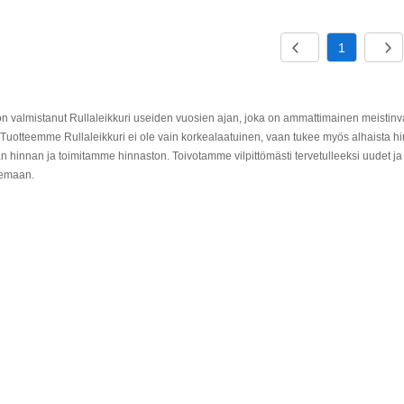
1
valmistanut Rullaleikkuri useiden vuosien ajan, joka on ammattimainen meistinval
 Tuotteemme Rullaleikkuri ei ole vain korkealaatuinen, vaan tukee myös alhaista hi
än hinnan ja toimitamme hinnaston. Toivotamme vilpittömästi tervetulleeksi uudet
lemaan.