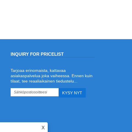
INQUIRY FOR PRICELIST
Tarjoaa erinomaista, kattavaa
Mikä on paras laserhitsauskone
asiakaspalvelua joka vaiheessa. Ennen kuin
teräsviivahitsaukseen ja meistien
tilaat, tee reaaliaikainen tiedustelu...
valmistukseen?
2026/06/19
Etsitkö parasta laserhitsauskonetta
stanssaukseen? Tutustu ADEWO:n
langansyöttölaserhitsauskoneeseen,
jossa on 1500 W:n Raycus-laserlähde,
säädettävä teho, valinnainen
langansyötö ja
X
tarkkuusteräsviivahitsaus