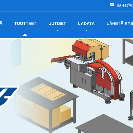
sales@c
Ä
TUOTTEET
UUTISET
LADATA
LÄHETÄ KYS