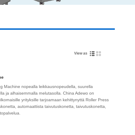
Live
View as
ne
g Machine nopealla leikkausnopeudella, suurella
sella ja alhaisemmalla melutasolla. China Adewo on
ulkomaisille yrityksille tarjoamaan kehittynyttä Roller Press
skonetta, automaattista taivutuskonetta, taivutuskonetta,
topalvelua.