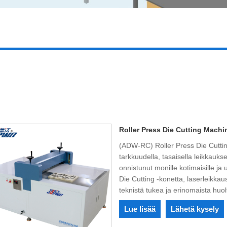
Roller Press Die Cutting Machi
(ADW-RC) Roller Press Die Cuttin
tarkkuudella, tasaisella leikkauk
onnistunut monille kotimaisille ja 
Die Cutting -konetta, laserleikkau
teknistä tukea ja erinomaista huol
Lue lisää
Lähetä kysely