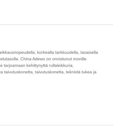
eikkausnopeudella, korkealla tarkkuudella, tasaisella
melutasolla. China Adewo on onnistunut monille
ille tarjoamaan kehittynyttä rullaleikkuria,
a taivutuskonetta, taivutuskonetta, teknistä tukea ja