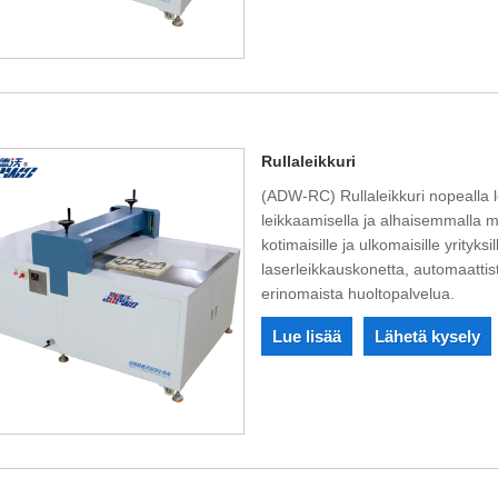
Rullaleikkuri
(ADW-RC) Rullaleikkuri nopealla l
leikkaamisella ja alhaisemmalla 
kotimaisille ja ulkomaisille yrityks
laserleikkauskonetta, automaattist
erinomaista huoltopalvelua.
Lue lisää
Lähetä kysely