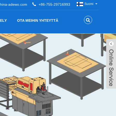
Suomi
hina-adewo.com
+86-755-29716993
ELY
OTA MEIHIN YHTEYTTÄ