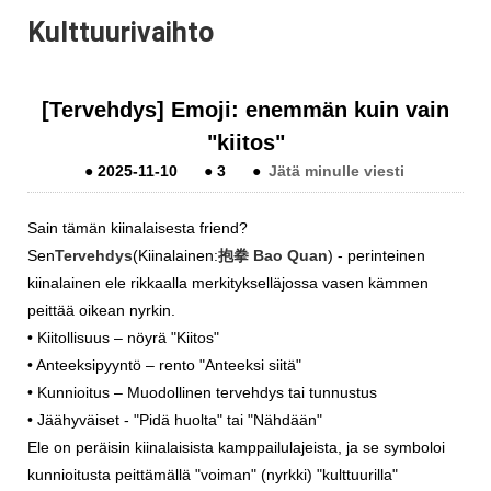
Kulttuurivaihto
[Tervehdys] Emoji: enemmän kuin vain
"kiitos"
●
2025-11-10
●
3
●
Jätä minulle viesti
Sain tämän
kiinalaisesta fr
iend?
Sen
Tervehdys
(Kiinalainen:
抱拳 Bao Quan
) - perinteinen
kiinalainen ele
rikkaalla merkityksellä
jossa vasen kämmen
peittää oikean nyrkin.
• Kiitollisuus – nöyrä "Kiitos"
• Anteeksipyyntö – rento "Anteeksi siitä"
• Kunnioitus – Muodollinen tervehdys tai tunnustus
• Jäähyväiset - "Pidä huolta" tai "Nähdään"
Ele on peräisin kiinalaisista kamppailulajeista, ja se symboloi
kunnioitusta peittämällä "voiman" (nyrkki) "kulttuurilla"