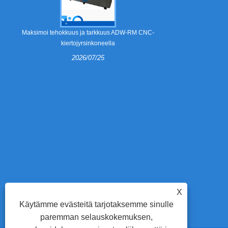
Mitä strippau
Maksimoi tehokkuus ja tarkkuus ADW-RM CNC-
kiertojyrsinkoneella
2026/07/25
Irrotus
taittolaa
irrotusmuottei
irrotuskynnet v
miksi useamm
860A2 automa
parantamis
tuotan
X
Käytämme evästeitä tarjotaksemme sinulle
paremman selauskokemuksen,