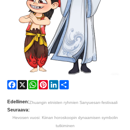
Facebook
X
WhatsApp
Pinterest
LinkedIn
Share
Edellinen:
Zhuangin etnisten ryhmien Sanyuesan-festivaali
Seuraava:
Hevosen vuosi: Kiinan horoskoopin dynaamisen symbolin
tutkiminen